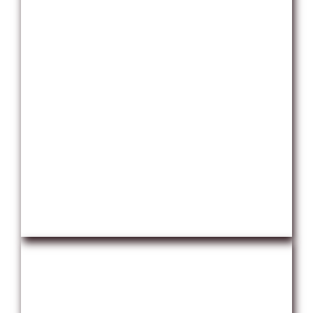
Con el curso
Bouquets y Flores de Globos
aprenderás paso a paso diferentes técnicas
para hacer Bouquets de Globos para diferentes
ocasiones. También aprenderás a realizar
varios tipos de flores de globos
, con técnicas
de distorsión, tejido y twisting.
Ver Toda la Información