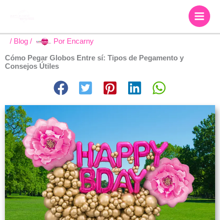
Ir
al
contenido
/
Blog
/
Por
Encarny
Cómo Pegar Globos Entre sí: Tipos de Pegamento y
Consejos Útiles